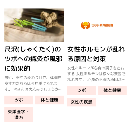
[…]
に、 […]
尺沢(しゃくたく)の
女性ホルモンが乱れ
ツボへの鍼灸が風邪
る原因と対策
に効果的
女性ホルモンが心身の調子を左右
する 女性ホルモンは様々な要因で
最近、季節の変わり目で、体調を
乱れます。 心身の不調の原因が女
崩す方がちらほら見受けられま
性ホルモンが崩れたことで症状と
す。 皆さんは大丈夫でしょうか？
ツボ
体と健康
して現れることがあります。 原因
先日来たクライアントさんは、風
睡眠不足 ストレス 加齢 食生活 症
ツボ
体と健康
邪をひいて鼻水は少し落ち着いた
女性の疾患
状 生理不順 肌荒れ 疲労 […]
けど、咳が出る。という方がいま
東洋医学・
した。 見るからに辛そうな様子。
漢方
風邪 […]