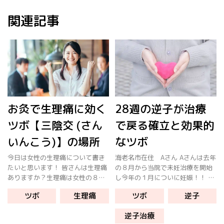
関連記事
お灸で生理痛に効く
28週の逆子が治療
ツボ【三陰交 (さん
で戻る確立と効果的
いんこう)】の場所
なツボ
今日は女性の生理痛について書き
海老名市在住 Aさん Aさんは去年
たいと思います！ 皆さんは生理痛
の８月から当院で未妊治療を開始
ありますか？生理痛は女性の８割
し今年の１月についに妊娠！！ 妊
くらいの人が経験あるみたいで
娠中のつわりやむくみ、便秘、仕
ツボ
生理痛
ツボ
逆子
す。 私も経験ありますよ！！！！
事での肩こり腰痛のケアをするた
ゔぅぅぅぅーって感じですよね
めに妊娠してからも定期的に通院
逆子治療
(°_°) そこで今日は生理痛に効く
していました。 妊娠２４週の時