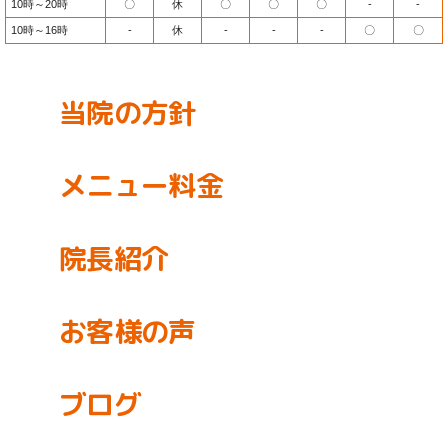
10時～20時
〇
休
〇
〇
〇
-
-
10時～16時
-
休
-
-
-
〇
〇
当院の方針
メニュー料金
院長紹介
お客様の声
ブログ