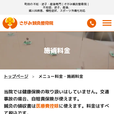
町田の不妊・逆子・産後専門｜さがみ鍼灸整骨院｜
不妊症、逆子、産後、
婦人科疾患、慢性症状、スポーツ外傷も対応
施術料金
トップページ
メニュー料金・施術料金
当院では健康保険の取り扱いはしていません。交通
事故の場合、自賠責保険が使えます。
鍼灸の領収書は
医療費控除
に使えます。料金はすべ
て税込です。