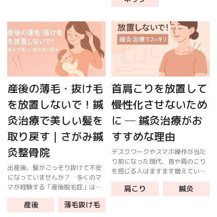
んな30代女性の症例から、体の歪
す。 紫 […]
みを放置したままエクササイズを
続ける […]
産後の薄毛・抜け毛
首肩こりを放置して
を放置しないで！鍼
慢性化させないため
灸治療で美しい髪を
に ─ 鍼灸治療がお
取り戻す｜さがみ鍼
すすめな理由
灸整骨院
デスクワークやスマホ操作が当た
り前になった現代、首や肩のこり
出産後、髪がごっそり抜けて不安
を感じる人はますます増えていま
になっていませんか？ 多くのマ
す。多くの方が「そのうち治るだ
マが経験する「産後脱毛症」は一
肩こり
鍼灸
ろう」と放置しがちですが、痛み
時的なものですが、放置すると慢
や重だるさが慢性化すると、頭
産後
薄毛抜け毛
性化したりメンタル面へも影響し
痛・眼精疲労・自律神経の乱れま
たりします。 町田駅近くのさがみ