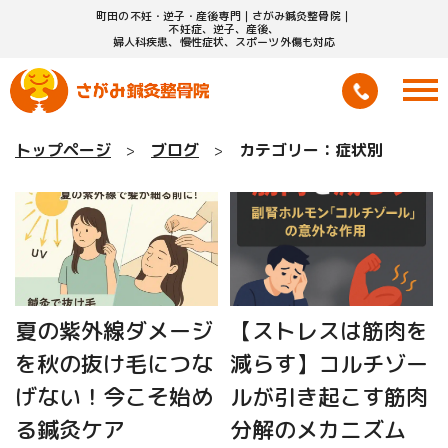
町田の不妊・逆子・産後専門｜さがみ鍼灸整骨院｜
不妊症、逆子、産後、
婦人科疾患、慢性症状、スポーツ外傷も対応
トップページ
ブログ
カテゴリー：症状別
夏の紫外線ダメージ
【ストレスは筋肉を
を秋の抜け毛につな
減らす】コルチゾー
げない！今こそ始め
ルが引き起こす筋肉
る鍼灸ケア
分解のメカニズム