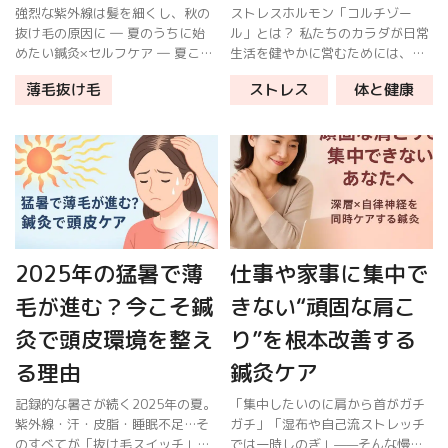
強烈な紫外線は髪を細くし、秋の
ストレスホルモン「コルチゾー
抜け毛の原因に ― 夏のうちに始
ル」とは？ 私たちのカラダが日常
めたい鍼灸×セルフケア ― 夏こそ
生活を健やかに営むためには、さ
髪と頭皮に投資する絶好のチャン
まざまなホルモンが関与していま
薄毛抜け毛
ストレス
体と健康
ス。東洋医学の知恵と鍼灸で〈秋
す。 その中でも、ストレスを感じ
の大量脱毛〉を未然に防ぎましょ
た時に副腎から分泌されるホルモ
う。 1. 夏のダメージが“秋の抜
ンが「コルチゾール」です。 コル
[…]
チゾー […]
2025年の猛暑で薄
仕事や家事に集中で
毛が進む？今こそ鍼
きない“頑固な肩こ
灸で頭皮環境を整え
り”を根本改善する
る理由
鍼灸ケア
記録的な暑さが続く2025年の夏。
「集中したいのに肩から首がガチ
紫外線・汗・皮脂・睡眠不足…そ
ガチ」「湿布や自己流ストレッチ
のすべてが「抜け毛スイッチ」を
では一時しのぎ」——そんな慢性