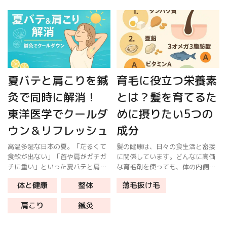
で引き起こす […]
鍼灸整骨院では、鍼灸で血流とホ
ルモンバ […]
夏バテと肩こりを鍼
育毛に役立つ栄養素
灸で同時に解消！
とは？髪を育てるた
東洋医学でクールダ
めに摂りたい5つの
ウン＆リフレッシュ
成分
高温多湿な日本の夏。「だるくて
髪の健康は、日々の食生活と密接
食欲が出ない」「首や肩がガチガ
に関係しています。どんなに高価
チに重い」といった夏バテと肩こ
な育毛剤を使っても、体の内側か
りのダブルパンチに悩む方が急増
らのケアが不足していては十分な
体と健康
整体
薄毛抜け毛
します。 東洋医学の鍼灸は、自律
効果は期待できません。今回は、
神経と血流を整えながら筋肉のこ
育毛をサポートするために積極的
肩こり
鍼灸
わばりも緩めるため、両方の症状
に摂りたい栄養素5つをご紹介し
を同時に […]
ます。 1 […]