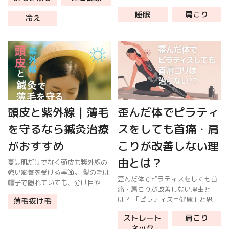
いる…」そんな毎日を繰り返して
もしれません。本記事では発汗メ
睡眠
肩こり
いませんか？ 鍼灸は限られた時間
冷え
カニズムと、よもぎ蒸しを活用し
でも深い回復をもたらし、翌日の
た安全な […]
パフォーマンスを底上げします。
目次 […]
頭皮と紫外線｜薄毛
歪んだ体でピラティ
を守るなら鍼灸治療
スをしても首痛・肩
がおすすめ
こりが改善しない理
由とは？
夏は肌だけでなく頭皮も紫外線の
強い影響を受ける季節。 髪の毛は
歪んだ体でピラティスをしても首
帽子で隠れていても、分け目や生
痛・肩こりが改善しない理由と
え際は意外と無防備です。 紫外線
は？ 「ピラティス＝健康」と思い
薄毛抜け毛
を浴び続けると酸化ストレスが発
込んでいませんか？ 半年続けても
生し、毛根の老化と炎症を招き、
ストレート
肩こり
首痛・肩こりが変わらない――そ
薄毛を進行させる原因になりま
ネック