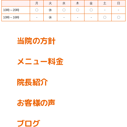
月
火
水
木
金
土
日
10時～20時
〇
休
〇
〇
〇
-
-
10時～16時
-
休
-
-
-
〇
〇
当院の方針
メニュー料金
院長紹介
お客様の声
ブログ