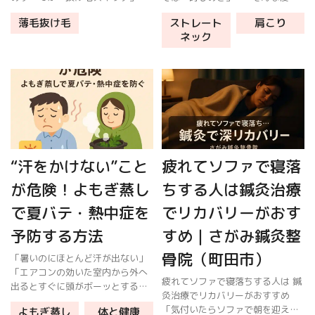
押します。悪化を防ぐ鍵は、頭皮
化・頑固化した肩こりを“背景ご
薄毛抜け毛
ストレート
肩こり
だけでなく全身の血流と自律神経
と”整えていくための考え方と、鍼
ネック
バランスを整えること。そこで注
灸でのアプローチを詳しくまとめ
目したいのが鍼灸治療です。
ました。 肩こり集中力低下自律神
経鍼灸 […]
“汗をかけない”こと
疲れてソファで寝落
が危険！よもぎ蒸し
ちする人は鍼灸治療
で夏バテ・熱中症を
でリカバリーがおす
予防する方法
すめ｜さがみ鍼灸整
骨院（町田市）
「暑いのにほとんど汗が出ない」
「エアコンの効いた室内から外へ
疲れてソファで寝落ちする人は 鍼
出るとすぐに頭がボーッとする」
灸治療でリカバリーがおすすめ
――その“汗をかけない”状態は、
「気付いたらソファで朝を迎えて
よもぎ蒸し
体と健康
夏バテや熱中症のリスクサインか