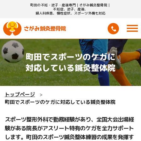
町田の不妊・逆子・産後専門｜さがみ鍼灸整骨院｜
不妊症、逆子、産後、
婦人科疾患、慢性症状、スポーツ外傷も対応
町田でスポーツのケガに
対応している鍼灸整体院
トップページ
町田でスポーツのケガに対応している鍼灸整体院
スポーツ整形外科で勤務経験があり、全国大会出場経
験がある院長がアスリート特有のケガを全力サポート
します。町田のスポーツ鍼灸整体練習の成果を発揮す