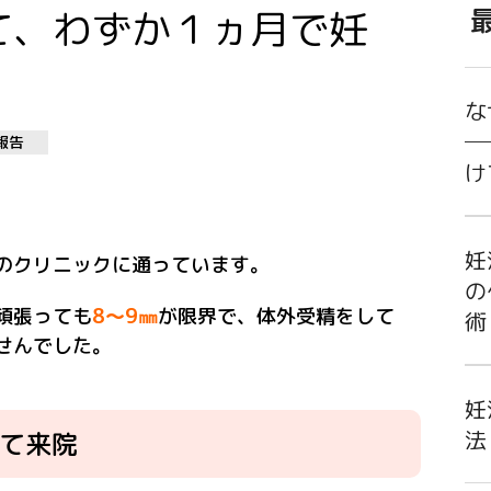
て、わずか１ヵ月で妊
な
─
報告
け
妊
のクリニックに通っています。
の
頑張っても
8～9㎜
が限界で、体外受精をして
術
せんでした。
妊
法
て来院