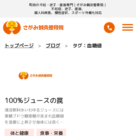
町田の不妊・逆子・産後専門｜さがみ鍼灸整骨院｜
不妊症、逆子、産後、
婦人科疾患、慢性症状、スポーツ外傷も対応
トップページ
ブログ
タグ：血糖値
100%ジュースの罠
清涼飲料水いわゆるジュースには
果糖ブドウ糖液糖が含まれ血糖値
を急激に上昇させ身体には良くあ
りません。 100%ジュースなら身
体と健康
食事・栄養
体に良いだろうと考える人もいま