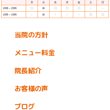
月
火
水
木
金
土
日
10時～20時
〇
休
〇
〇
〇
-
-
10時～16時
-
休
-
-
-
〇
〇
当院の方針
メニュー料金
院長紹介
お客様の声
ブログ