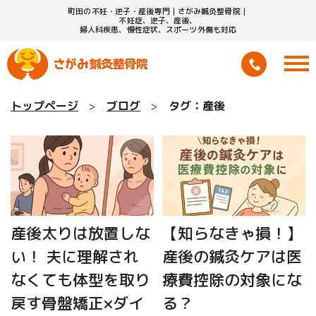
町田の不妊・逆子・産後専門｜さがみ鍼灸整骨院｜
不妊症、逆子、産後、
婦人科疾患、慢性症状、スポーツ外傷も対応
トップページ
ブログ
タグ：産後
産後太りは放置しな
【知らなきゃ損！】
い！ 夫に理解され
産後の鍼灸ケアは医
なくても体型を取り
療費控除の対象にな
戻す骨盤矯正×ダイ
る？