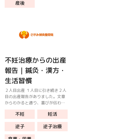
産後
不妊治療からの出産
報告｜鍼灸・漢方・
生活習慣
２人目出産 １人目に引き続き２人
目の出産報告がありました。文章
からわかると通り、喜びが伝わっ
てきます。 不妊治療の目的 不妊
不妊
妊活
治療や妊活は、妊娠が目的ではな
く「元気な赤ちゃんを産むこと」
逆子
逆子治療
です。当たり前のことなんです
が、妊娠 […]
食事・栄養