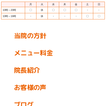
月
火
水
木
金
土
日
10時～20時
〇
休
〇
〇
〇
-
-
10時～16時
-
休
-
-
-
〇
〇
当院の方針
メニュー料金
院長紹介
お客様の声
ブログ