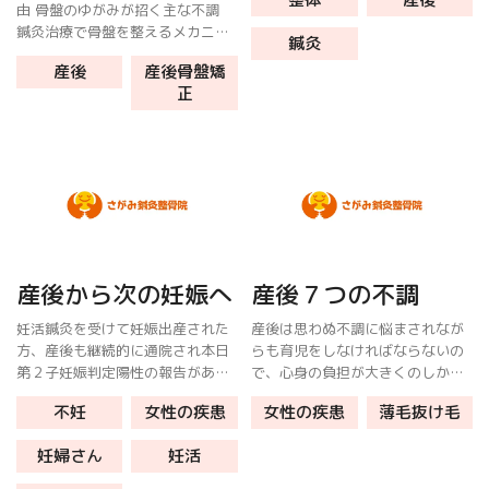
のダメージは大きいものです。 誰
由 骨盤のゆがみが招く主な不調
にでも回復する力が備わっていま
鍼灸治療で骨盤を整えるメカニズ
鍼灸
すが、育児や家事で負担により疲
ム 鍼灸×骨盤ケアの施術プログラ
労が積み […]
産後
産後骨盤矯
ム例 自宅でできるセルフケア３選
正
よくある質問 まとめ 産後に骨盤
がゆがみやすい理由 妊娠後期 […]
産後から次の妊娠へ
産後７つの不調
妊活鍼灸を受けて妊娠出産された
産後は思わぬ不調に悩まされなが
方、産後も継続的に通院され本日
らも育児をしなければならないの
第２子妊娠判定陽性の報告があり
で、心身の負担が大きくのしかか
ました。 前回、第１子に妊娠報告
ってくることがあります。 身体が
不妊
女性の疾患
女性の疾患
薄毛抜け毛
はこちら 産後ケアとは 産後も体
資本です。よくある産後の不調に
調を整える目的は人それぞれあり
ついて解説します。 腰痛 妊娠前
妊婦さん
妊活
ます。 次の出産に向けて 職場復
と比べて10kg以上体重が増えるこ
帰 […]
と […]