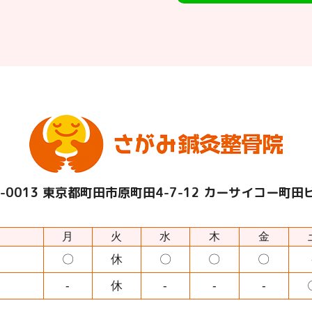
-0013
東京都町田市原町田4-7-12 カーサイコー町田
月
火
水
木
金
〇
休
〇
〇
〇
-
休
-
-
-