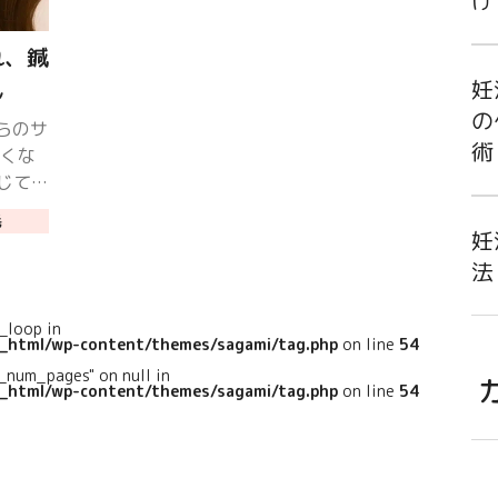
け
れ、鍼
妊
ん
の
らのサ
術
細くな
じてい
バラン
毛
、東洋
妊
法
l_loop in
c_html/wp-content/themes/sagami/tag.php
on line
54
_num_pages" on null in
c_html/wp-content/themes/sagami/tag.php
on line
54