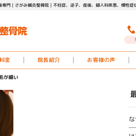
後専門｜さがみ鍼灸整骨院｜
不妊症、逆子、産後、
婦人科疾患、慢性症
料金
院長紹介
お客様の声
毛が細い
な
─