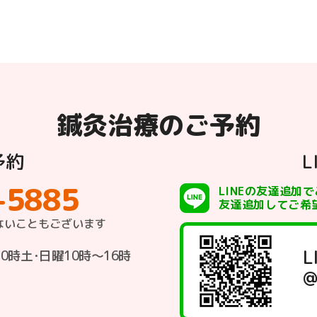
鍼灸治療のご予約
予約
L
-5885
LINEの友達追加
友達追加してご希
ないこともございます
L
20時
土･日曜10時〜16時
@