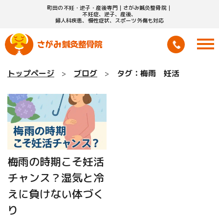
町田の不妊・逆子・産後専門｜さがみ鍼灸整骨院｜
不妊症、逆子、産後、
婦人科疾患、慢性症状、スポーツ外傷も対応
トップページ
ブログ
タグ：梅雨 妊活
梅雨の時期こそ妊活
チャンス？湿気と冷
えに負けない体づく
り