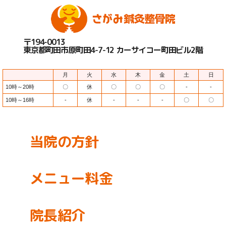
〒194-0013
東京都町田市原町田4-7-12 カーサイコー町田ビル2階
月
火
水
木
金
土
日
10時～20時
〇
休
〇
〇
〇
-
-
10時～16時
-
休
-
-
-
〇
〇
当院の方針
メニュー料金
院長紹介