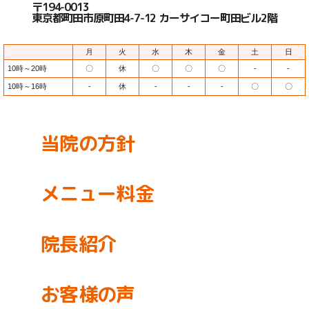
〒194-0013
東京都町田市原町田4-7-12 カーサイコー町田ビル2階
月
火
水
木
金
土
日
10時～20時
〇
休
〇
〇
〇
-
-
10時～16時
-
休
-
-
-
〇
〇
当院の方針
メニュー料金
院長紹介
お客様の声