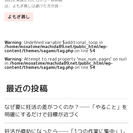
目的に来院された方から「排卵期
は、よもぎ蒸しは避けた方が良い
のですか？」という、よもぎ蒸し
よもぎ蒸し
を受けるタイミングについて質問
を受けました。 答えは、排卵期で
も問題ありません。 そこで、排卵
期の […]
Warning
: Undefined variable $additional_loop in
/home/moxatime/machida89.net/public_html/wp-
content/themes/sagami/tag.php
on line
54
Warning
: Attempt to read property "max_num_pages" on null
in
/home/moxatime/machida89.net/public_html/wp-
content/themes/sagami/tag.php
on line
54
最近の投稿
なぜ夏に妊活の差がつくのか？──「やること」を
明確にするだけで目標が近づく
妊活が億劫になったら──「1つの作業に集中」し