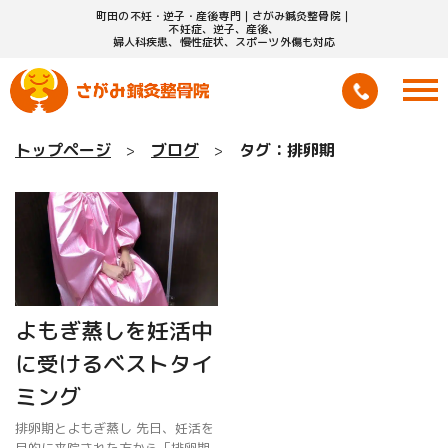
町田の不妊・逆子・産後専門｜さがみ鍼灸整骨院｜
不妊症、逆子、産後、
婦人科疾患、慢性症状、スポーツ外傷も対応
トップページ
ブログ
タグ：排卵期
よもぎ蒸しを妊活中
に受けるベストタイ
ミング
排卵期とよもぎ蒸し 先日、妊活を