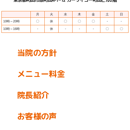
東京都町田市原町田4-7-12 カーサイコー町田ビル2階
月
火
水
木
金
土
日
10時～20時
〇
休
〇
〇
〇
-
-
10時～16時
-
休
-
-
-
〇
〇
当院の方針
メニュー料金
院長紹介
お客様の声