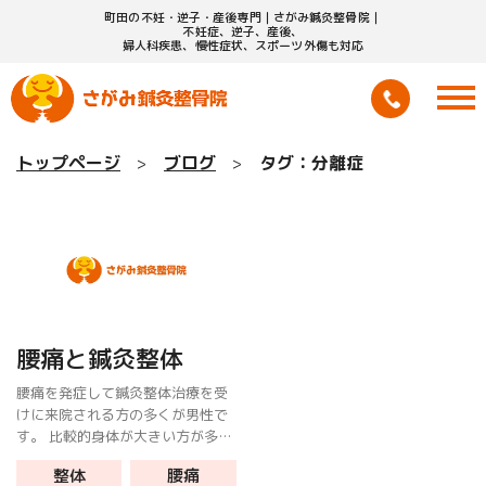
町田の不妊・逆子・産後専門｜さがみ鍼灸整骨院｜
不妊症、逆子、産後、
婦人科疾患、慢性症状、スポーツ外傷も対応
トップページ
ブログ
タグ：分離症
腰痛と鍼灸整体
腰痛を発症して鍼灸整体治療を受
けに来院される方の多くが男性で
す。 比較的身体が大きい方が多
く、身体が硬いのも特徴です。 ま
整体
腰痛
た腰痛だけでなく循環器系にも何