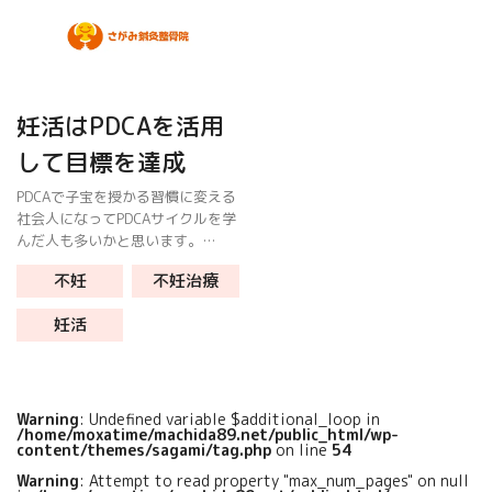
妊活はPDCAを活用
して目標を達成
PDCAで子宝を授かる習慣に変える
社会人になってPDCAサイクルを学
んだ人も多いかと思います。
Plan:計画 Do:実行 Check:評価
不妊
不妊治療
Action:改善 仕事だけでなく妊活
にも活用できます。 不妊症の特徴
妊活
は時間 […]
Warning
: Undefined variable $additional_loop in
/home/moxatime/machida89.net/public_html/wp-
content/themes/sagami/tag.php
on line
54
Warning
: Attempt to read property "max_num_pages" on null