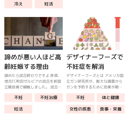
て […]
冷え
妊活
血流が滞り体の機能が低下しま
す。 […]
諦めが悪い人ほど高
デザイナーフーズで
齢妊娠する理由
不妊症を解消
諦めたら試合終わりですよ 昨夜、
デザイナーフーズとは アメリカ国
地元FC町田ゼルビアの試合を新国
立ガン研究所が、膨大な調査から
立競技場で観戦しました。 試合は
ガンを予防するために効果が期待
チャンスを多く作りながら点が取
出来る食材を上から順にピラミッ
不妊
不妊治療
不妊
体と健康
れず、浦和レッズがリードする展
ド型に並べた「デザイナーフー
開。 1-3になった時点で席を立ち
ズ・ピラミッド」を発表しまし
妊活
女性の疾患
食事・栄養
帰ってしまう客もいました。 終
た。 そして「1日5皿分以上の野菜
[…]
と、20 […]