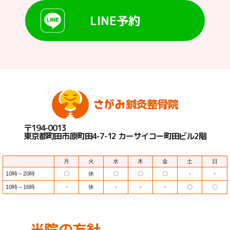
LINE予約
〒194-0013
東京都町田市原町田4-7-12 カーサイコー町田ビル2階
月
火
水
木
金
土
日
10時～20時
〇
休
〇
〇
〇
-
-
10時～16時
-
休
-
-
-
〇
〇
当院の方針