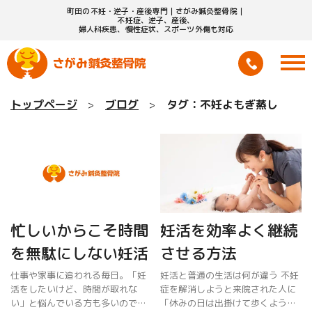
町田の不妊・逆子・産後専門｜さがみ鍼灸整骨院｜
不妊症、逆子、産後、
婦人科疾患、慢性症状、スポーツ外傷も対応
トップページ
ブログ
タグ：不妊よもぎ蒸し
忙しいからこそ時間
妊活を効率よく継続
を無駄にしない妊活
させる方法
仕事や家事に追われる毎日。「妊
妊活と普通の生活は何が違う 不妊
活をしたいけど、時間が取れな
症を解消しようと来院された人に
い」と悩んでいる方も多いのでは
「休みの日は出掛けて歩くように