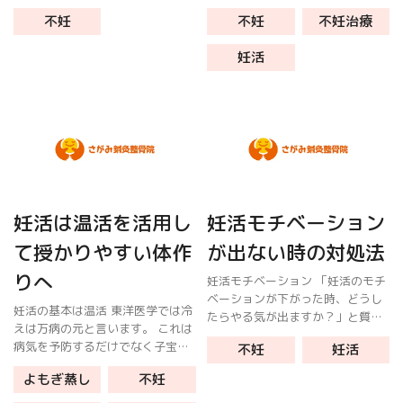
ないでしょうか？ しかし、妊活
しているし、食事も気をつけてい
不妊
不妊
不妊治療
は“時間をかける”ことよりも、“効
るつもりです」と言われることが
率よく取り組む”ことが大切です。
あります。 実際に歩数や食事を確
妊活
忙しい人だからこそ、無駄なく妊
認してみると毎日しっかり行動し
活を進 […]
ている […]
妊活は温活を活用し
妊活モチベーション
て授かりやすい体作
が出ない時の対処法
りへ
妊活モチベーション 「妊活のモチ
ベーションが下がった時、どうし
妊活の基本は温活 東洋医学では冷
たらやる気が出ますか？」と質問
えは万病の元と言います。 これは
を受けました。 妊活に「やる気」
病気を予防するだけでなく子宝を
不妊
妊活
は関係ありません。 やる気がある
授かる為にも大事なことです。 特
から妊活が出来ると勘違いしてい
よもぎ蒸し
不妊
に下半身を冷やさないことは妊活
る人も多いです。 実際には妊活し
でも重要です。 体を冷やすことで