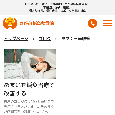
町田の不妊・逆子・産後専門｜さがみ鍼灸整骨院｜
不妊症、逆子、産後、
婦人科疾患、慢性症状、スポーツ外傷も対応
トップページ
ブログ
タグ：三半規管
めまいを鍼灸治療で
改善する
首肩のコリが強くなると頭痛まで
発症される人がいます。その多く
が筋緊張型の頭痛です。 さらに酷