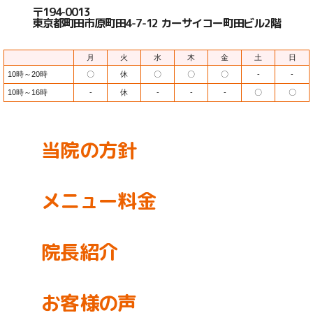
〒194-0013
東京都町田市原町田4-7-12 カーサイコー町田ビル2階
月
火
水
木
金
土
日
10時～20時
〇
休
〇
〇
〇
-
-
10時～16時
-
休
-
-
-
〇
〇
当院の方針
メニュー料金
院長紹介
お客様の声