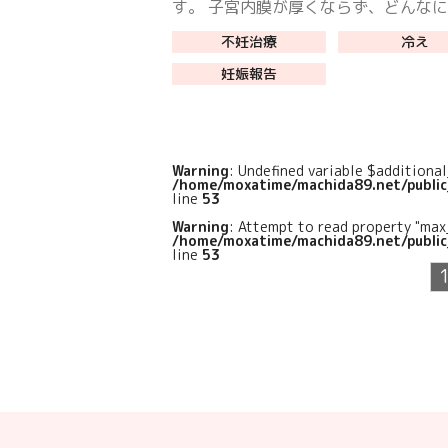
す。 子宮内膜が厚くならず、どんな
っても8～9㎜が限界で、体外受精を
不妊治療
冷え
も、なかなか授かることができません
妊娠報告
た。 子宮内膜を厚くしたく […]
Warning
: Undefined variable $additiona
/home/moxatime/machida89.net/publi
line
53
Warning
: Attempt to read property "max
/home/moxatime/machida89.net/publi
line
53