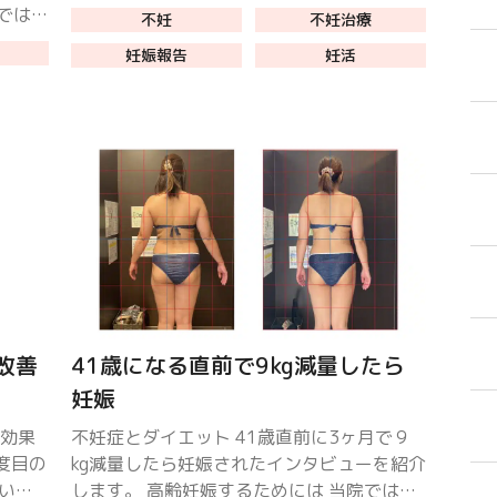
り、効果効能を保証するものではありません
ではあ
不妊
不妊治療
ス 自
妊娠報告
妊活
いる方
改善
41歳になる直前で9kg減量したら
妊娠
、効果
不妊症とダイエット 41歳直前に3ヶ月で９
度目の
kg減量したら妊娠されたインタビューを紹介
ていま
します。 高齢妊娠するためには 当院では40