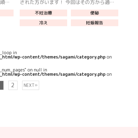
に頑張
された方がいます！ 今回はその方から過去
して
にいただいた妊娠報告のアンケートをご紹介
不妊治療
便秘
でし
します。 I.Sさん44歳 Q. […]
冷え
妊娠報告
l_loop in
c_html/wp-content/themes/sagami/category.php
on
_num_pages" on null in
c_html/wp-content/themes/sagami/category.php
on
1
2
»
NEXT