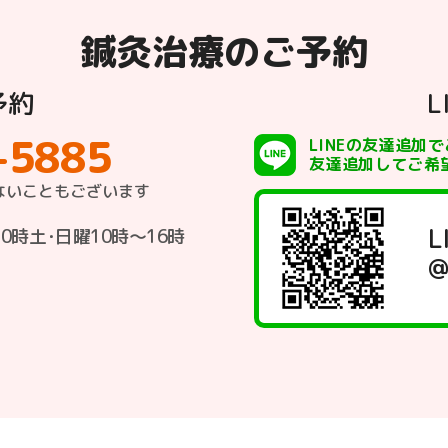
鍼灸治療のご予約
予約
L
-5885
LINEの友達追加
友達追加してご希
ないこともございます
L
20時
土･日曜10時〜16時
@