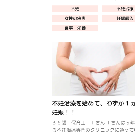
した。 町田市の29歳Y様｜「旦那さ
不妊
不妊治療
親にしてあげられた」 2人目は簡単だ
女性の疾患
妊娠報告
考えていたら […]
食事・栄養
不妊治療を始めて、わずか１
妊娠！！
３６歳 保育士 Ｔさん Ｔさんは５
ら不妊治療専門のクリニックに通って