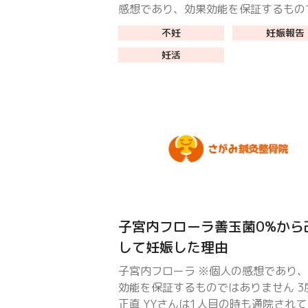
感想であり、効果効能を保証するもの
りません 妊活している人へのアドバイ
不妊
妊娠報告
分は授かれないのではないかと思って
妊活
も食事改善、鍼灸 […]
子宮内フローラ善玉菌0%から
して妊娠した理由
子宮内フローラ ※個人の感想であり
効能を保証するものではありません 3
正直 YYさんは1人目の時も通院され