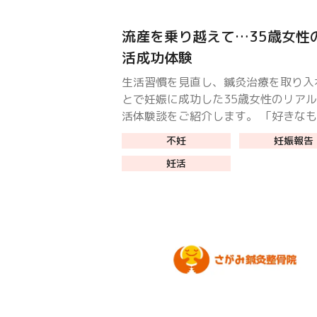
流産を乗り越えて…35歳女性
活成功体験
生活習慣を見直し、鍼灸治療を取り入
とで妊娠に成功した35歳女性のリア
活体験談をご紹介します。 「好きな
かり食べて、夜更かしは当たり前。タ
不妊
妊娠報告
やめられず、妊娠しても2回続けて流
妊活
産……」 そんな私が、生活 […]