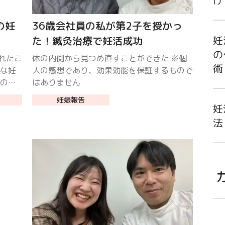
け
の妊
36歳会社員の私が第2子を授かっ
妊
た！鍼灸治療で妊活成功
の
れたこ
体の内側から見つめ直すことができた ※個
術
ルな妊
人の感想であり、効果効能を保証するもので
ものば
はありません
バコも
妊娠報告
妊
法