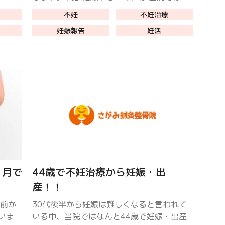
んを父
歳から妊活を始めて妊娠された症例が沢山あ
不妊
不妊治療
ろうと
ります。 これまで25年以上、子宝を授かる
妊娠報告
妊活
ための施術 […]
ヵ月で
44歳で不妊治療から妊娠・出
産！！
年前か
30代後半から妊娠は難しくなると言われて
いま
いる中、当院ではなんと44歳で妊娠・出産