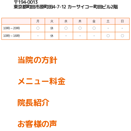
〒194-0013
東京都町田市原町田4-7-12 カーサイコー町田ビル2階
月
火
水
木
金
土
日
10時～20時
〇
休
〇
〇
〇
-
-
10時～16時
-
休
-
-
-
〇
〇
当院の方針
メニュー料金
院長紹介
お客様の声