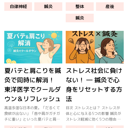
崩されている方を多くみます。 実
す。 産後は思っている以上に体へ
自律神経
鍼灸
整体
産後
は、季節の変わり目は要注意！自
のダメージは大きいものです。 誰
律神経を崩す方が増えるんです。
にでも回復する力が備わっていま
鍼灸
自律神経の乱れのサイン 例えば以
すが、育児や家事で負担により疲
下 […]
労が積み […]
夏バテと肩こりを鍼
ストレス社会に負け
灸で同時に解消！
ない！ ― 鍼灸で心
東洋医学でクールダ
身をリセットする方
ウン＆リフレッシュ
法
高温多湿な日本の夏。「だるくて
目次 ストレスとは？ ストレスが
食欲が出ない」「首や肩がガチガ
体と心に与える5つの影響 鍼灸が
チに重い」といった夏バテと肩こ
ストレス軽減に効く5つの理由 施
りのダブルパンチに悩む方が急増
術の流れと主要ツボ 症例紹介 今