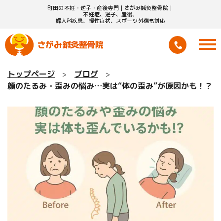
町田の不妊・逆子・産後専門｜さがみ鍼灸整骨院｜
不妊症、逆子、産後、
婦人科疾患、慢性症状、スポーツ外傷も対応
トップページ
ブログ
顔のたるみ・歪みの悩み…実は“体の歪み”が原因かも！？