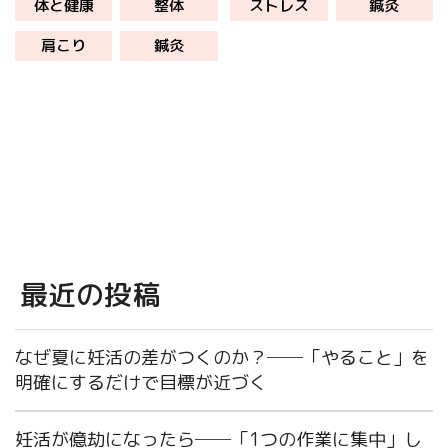
体と健康
整体
ストレス
鍼灸
します。 東洋医学の鍼灸は、自律
日からできるセルフケア よくある
神経と血流を整えながら筋肉のこ
質問 まとめ ストレスとは？ 「ス
肩こり
鍼灸
わばりも緩めるため、両方の症状
トレス」は外部からの刺激に […]
を同時に […]
最近の投稿
なぜ夏に妊活の差がつくのか？──「やること」を
明確にするだけで目標が近づく
妊活が億劫になったら──「1つの作業に集中」し