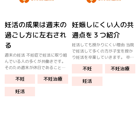
妊活の成果は週末の
妊娠しにくい人の共
過ごし方に左右され
通点を３つ紹介
る
妊活しても授かりにくい理由 当院
で妊活して多くの方が子宝を授か
週末の妊活 不妊症で妊活に取り組
り妊活を卒業していきます。 卒業
んでいる人の多くが共働きです。
された方々の共通する言動 迷った
そのため週末が休日であることが
不妊
不妊治療
らまず行動 素直に行動する 諦め
多いです。 週末の過ごし方で妊活
ない 自分と向き合った 何でも相
不妊
不妊治療
の成果が上がる方法について紹介
妊活
談出来た しかし、当院で妊活を
します。 世間で妊活をしていると
[…]
妊活
言いながら子宝を遠ざけるケース
[…]