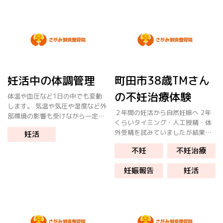
妊活中の体調管理
町田市38歳TMさん
の不妊治療体験
体温や血圧など1日の中でも変動
します。 気温や気圧や湿度など外
２年間の妊活から自然妊娠へ 2年
部環境の影響も受けながら一定に
くらいタイミング・人工授精・体
保つように恒常維持機能が働いて
外受精を試みていましたが結果が
妊活
います。 それでも体力の消耗やス
出ていませんでしたが、自然妊娠
トレスによって免疫力が低下した
不妊
不妊治療
に至りました。 この方は首から肩
時に体調が悪くなることもあるか
と背中まで筋肉のこりが強かった
と思い […]
妊娠報告
妊活
のですが、昨年末くらいから身体
の状態 […]