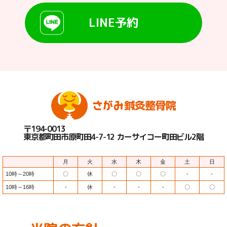
LINE予約
〒194-0013
東京都町田市原町田4-7-12 カーサイコー町田ビル2階
月
火
水
木
金
土
日
10時～20時
〇
休
〇
〇
〇
-
-
10時～16時
-
休
-
-
-
〇
〇