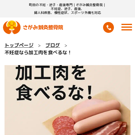
町田の不妊・逆子・産後専門｜さがみ鍼灸整骨院｜
不妊症、逆子、産後、
婦人科疾患、慢性症状、スポーツ外傷も対応
トップページ
ブログ
不妊症なら加工肉を食べるな！