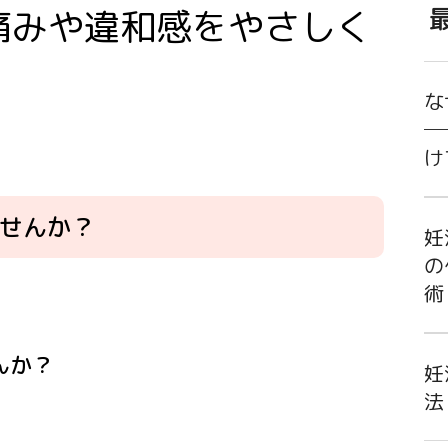
痛みや違和感をやさしく
な
─
け
せんか？
妊
の
術
んか？
妊
法