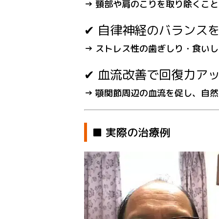
→ 頸部や肩のこりを取り除くこ
✔ 自律神経のバランス
→ ストレス性の歯ぎしり・食い
✔ 血流改善で回復力ア
→ 顎関節周辺の血流を促し、自
■ 実際の治療例