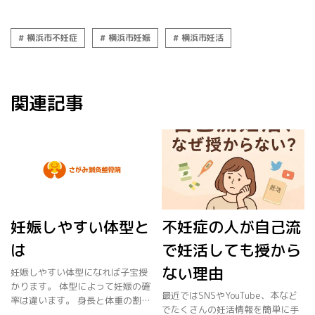
横浜市不妊症
横浜市妊娠
横浜市妊活
関連記事
妊娠しやすい体型と
不妊症の人が自己流
は
で妊活しても授から
ない理由
妊娠しやすい体型になれば子宝授
かります。 体型によって妊娠の確
最近ではSNSやYouTube、本など
率は違います。 身長と体重の割合
でたくさんの妊活情報を簡単に手
であるBMIがあります。 BMIは体重