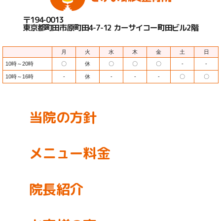
〒194-0013
東京都町田市原町田4-7-12 カーサイコー町田ビル2階
月
火
水
木
金
土
日
10時～20時
〇
休
〇
〇
〇
-
-
10時～16時
-
休
-
-
-
〇
〇
当院の方針
メニュー料金
院長紹介