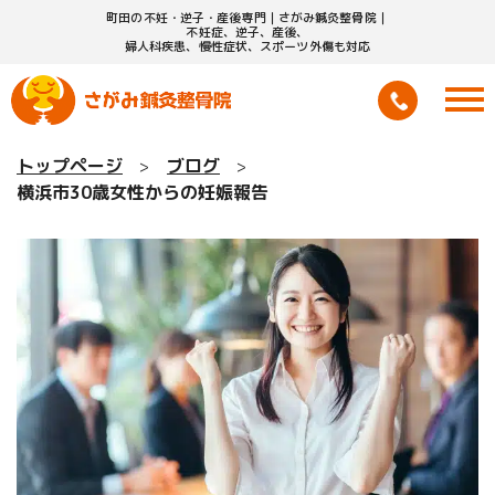
町田の不妊・逆子・産後専門｜さがみ鍼灸整骨院｜
不妊症、逆子、産後、
婦人科疾患、慢性症状、スポーツ外傷も対応
トップページ
ブログ
横浜市30歳女性からの妊娠報告