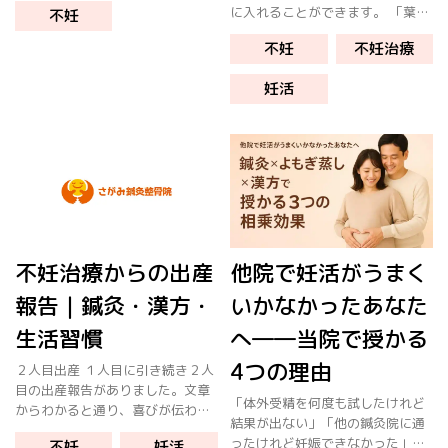
に入れることができます。 「葉酸
不妊
（㎏）÷身長（ｍ）÷身長（ｍ）で
を摂るといい」「冷え性を改善し
計算出来ます。 18.5以上25.0未満
不妊
不妊治療
よう」「よもぎ蒸しがいいらし
は「標準体重」と […]
い」など、情報を参考にしなが
妊活
ら、自分なりに妊活を頑張ってい
る方 […]
不妊治療からの出産
他院で妊活がうまく
報告｜鍼灸・漢方・
いかなかったあなた
生活習慣
へ――当院で授かる
4つの理由
２人目出産 １人目に引き続き２人
目の出産報告がありました。文章
「体外受精を何度も試したけれど
からわかると通り、喜びが伝わっ
結果が出ない」「他の鍼灸院に通
てきます。 不妊治療の目的 不妊
ったけれど妊娠できなかった」
不妊
妊活