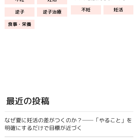
治療や妊活は、妊娠が目的ではな
――そんなお悩みを抱える方が、
く「元気な赤ちゃんを産むこと」
不妊
妊活
当院に転院して平均6.2か月で妊娠
逆子
逆子治療
です。当たり前のことなんです
されるケースが後を絶ちません。
が、妊娠 […]
本記事では、当院が“最後の砦”と
食事・栄養
して […]
最近の投稿
なぜ夏に妊活の差がつくのか？──「やること」を
明確にするだけで目標が近づく