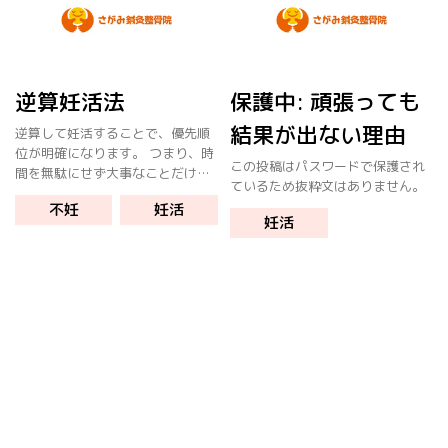
逆算妊活法
保護中: 頑張っても
結果が出ない理由
逆算して妊活することで、優先順
位が明確になります。 つまり、時
この投稿はパスワードで保護され
間を無駄にせず大事なことだけに
ているため抜粋文はありません。
集中することが出来ます。 妊活で
不妊
妊活
優先順を考えずに闇雲に取り組ん
妊活
でいる人もいます。 例えば葉酸サ
プリを飲んで妊活している気分な
人も […]