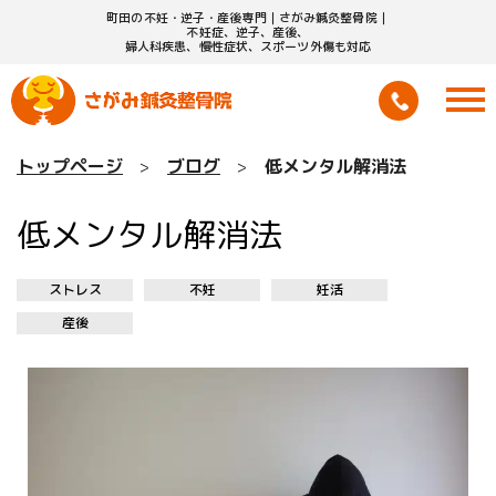
町田の不妊・逆子・産後専門｜さがみ鍼灸整骨院｜
不妊症、逆子、産後、
婦人科疾患、慢性症状、スポーツ外傷も対応
トップページ
ブログ
低メンタル解消法
低メンタル解消法
ストレス
不妊
妊活
産後