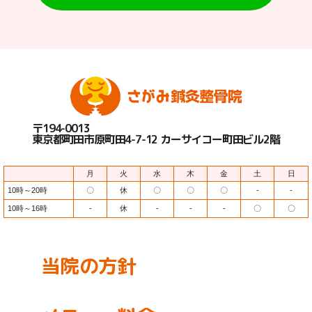
〒194-0013
東京都町田市原町田4-7-12 カーサイコー町田ビル2階
月
火
水
木
金
土
日
10時～20時
〇
休
〇
〇
〇
-
-
10時～16時
-
休
-
-
-
〇
〇
当院の方針