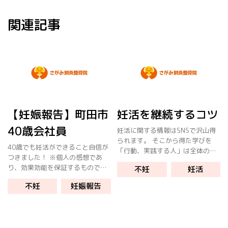
関連記事
【妊娠報告】町田市
妊活を継続するコツ
40歳会社員
妊活に関する情報はSNSで沢山得
られます。 そこから得た学びを
40歳でも妊活ができること自信が
「行動、実践する人」は全体の
つきました！ ※個人の感想であ
10~20%と言われています。 100
り、効果効能を保証するものでは
不妊
妊活
人いれば、行動できる人は10人か
ありません
ら20人、その他大勢の80人〜90
不妊
妊娠報告
人は、情報を得ただけで知識 […]